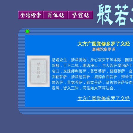
大方广圆觉修多罗了义经
唐佛陀多罗译
是诸众生，清净觉地，身心寂灭平等本际，圆满
随顺，于不二境，现诸净土，与大菩萨摩诃萨十
名曰，文殊师利菩萨，普贤菩萨，普眼菩萨，金
弥勒菩萨，清净慧菩萨，威德自在菩萨，辩音菩
障菩萨，普觉菩萨，圆觉菩萨，贤善首菩萨等而
眷属，皆入三昧，同住如来平等法会。
···
大方广圆觉修多罗了义经