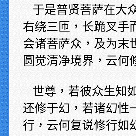
于是普贤菩萨在大
右绕三匝，长跪叉手
会诸菩萨众，及为末
圆觉清净境界，云何
世尊，若彼众生知
还修于幻，若诸幻性
行，云何复说修行如