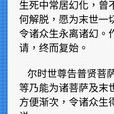
生死中常居幻化，曾
何解脱，愿为末世一
令诸众生永离诸幻。
请，终而复始。
尔时世尊告普贤菩
等乃能为诸菩萨及末
方便渐次，令诸众生