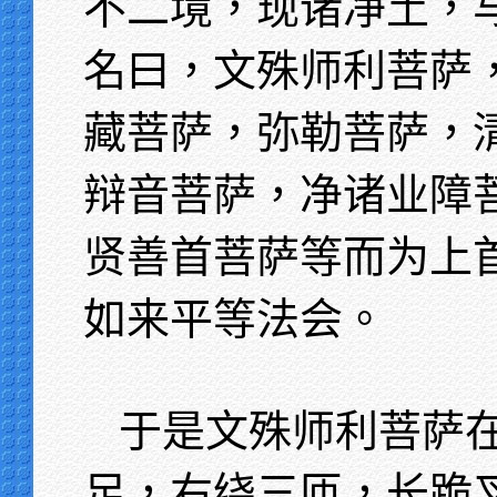
不二境，现诸净土，
名曰，文殊师利菩萨
藏菩萨，弥勒菩萨，
辩音菩萨，净诸业障
贤善首菩萨等而为上
如来平等法会。
于是文殊师利菩萨
足，右绕三匝，长跪