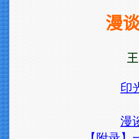
漫
王
印
漫
【附录】