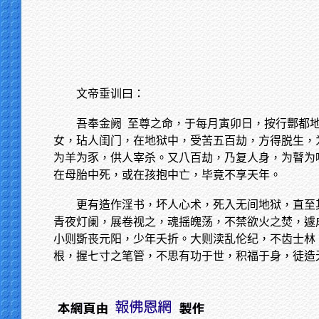
文帝垂训曰：
吾奉金阙
至尊之命，于每月寅卯日，按行酆都
女，玷人闺门，在地狱中，受苦五百劫，方得脱生，
为羊为豕，供人宰杀。又八百劫，乃复人身，为瞽为
在母胎中死，或在孩抱中亡，毕竟不享天年。
更有造作淫书，坏人心术，死入无间地狱，直至
青夜灯阑，展卷视之，魂摇魄荡，不禁欲火之焚，遽
小则斲丧元阳，少年夭折。大则渎乱伦纪，不齿士林
根，握七寸之笔管，不思有功于世，积福于身，徒造