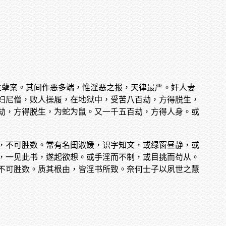
生孽案。其间作恶多端，惟淫恶之报，天律最严。奸人妻
妇尼僧，败人操履，在地狱中，受苦八百劫，方得脱生，
劫，方得脱生，为蛇为鼠。又一千五百劫，方得人身。或
，不可胜数。常有名闺淑媛，识字知文，或绿窗昼静，或
，一见此书，遂起欲想。或手淫而不制，或目挑而苟从。
不可胜数。质其根由，皆淫书所致。奈何士子以夙世之慧