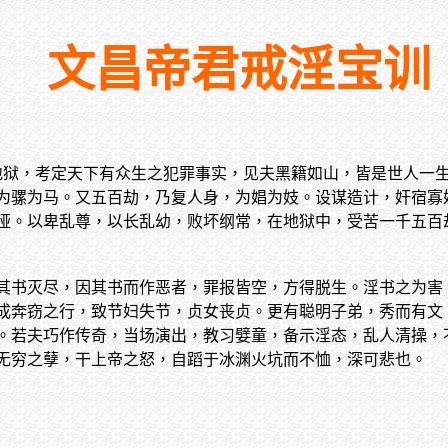
文昌帝君戒淫宝训
地狱，考定天下有众生之犯罪事实，见夫黑籍如山，皆是世人一
为骡为马。又五百劫，乃复人身，为娼为妓。设谋造计，奸宿寡
哑。以卑乱尊，以长乱幼，败坏纲常，在地狱中，受苦一千五百
其书灭尽，因其书而作恶者，罪报皆空，方得脱生。淫书之为害
成奔窃之行，致节妇失节，贞女丧贞。更有聪明子弟，秀而有文
。若夫巧作传奇，当场演出，教习嬖童，备示淫态，乱人清操，
无穷之孽，干上帝之怒，自蹈于冰渊火坑而不恤，深可悲也。