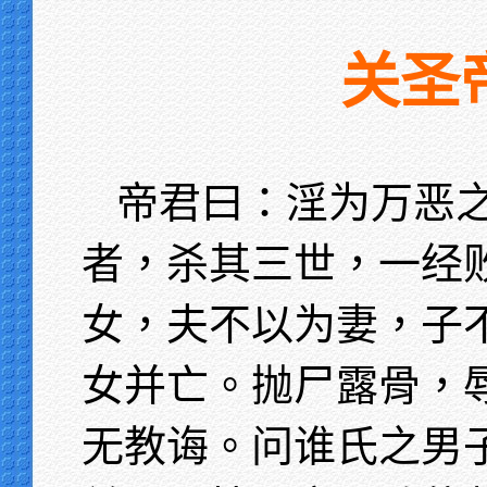
关圣
帝君曰：淫为万恶
者，杀其三世，一经
女，夫不以为妻，子
女并亡。抛尸露骨，
无教诲。问谁氏之男