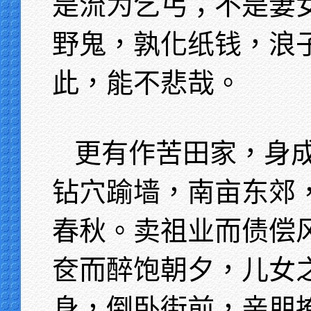
是流为乞丐；不是妻
野鬼，孰化纸钱，浪
此，能不悲哉。
更有作苦田家，身
钻穴踰墙，南亩东郊
春秋。卖祖业而债偿
奁而醉饱朝夕，儿女
身，倒卧街前，亲朋