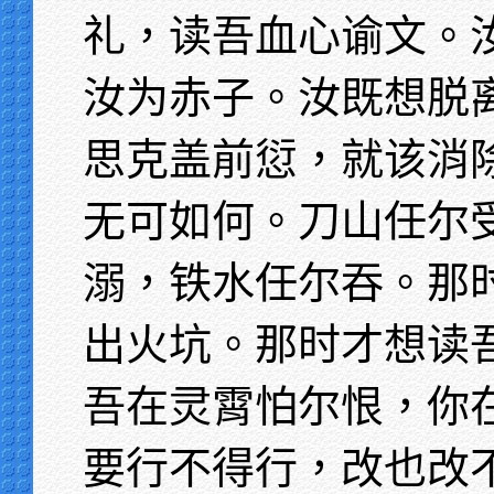
礼，读吾血心谕文。
汝为赤子。汝既想脱
思克盖前愆，就该消
无可如何。刀山任尔
溺，铁水任尔吞。那
出火坑。那时才想读
吾在灵霄怕尔恨，你
要行不得行，改也改