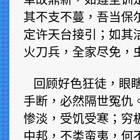
其不支不蔓，吾当保
定许天台接引；如其
火刀兵，全家尽免，
回顾好色狂徒，眼
手断，必然隔世冤仇
惨淡，受饥受寒；穷
中邦，不类蛮夷，何