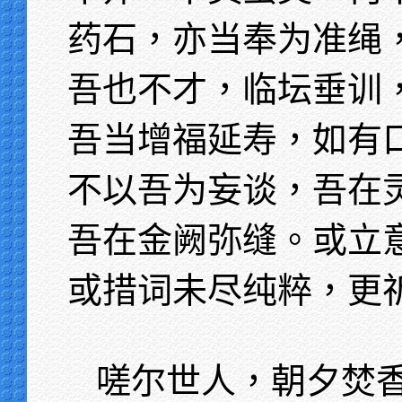
药石，亦当奉为准绳
吾也不才，临坛垂训
吾当增福延寿，如有
不以吾为妄谈，吾在
吾在金阙弥缝。或立
或措词未尽纯粹，更
嗟尔世人，朝夕焚