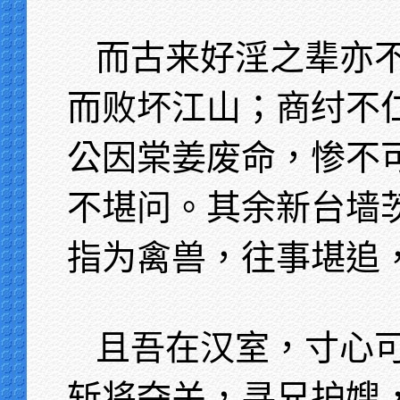
而古来好淫之辈亦
而败坏江山；商纣不
公因棠姜废命，惨不
不堪问。其余新台墙
指为禽兽，往事堪追
且吾在汉室，寸心
斩将夺关，寻兄护嫂