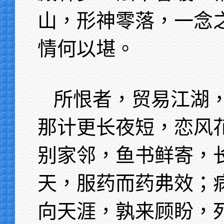
山，形神零落，一念
情何以堪。
所恨者，贸易江湖
那计更长夜短，恋风
别家邻，鱼书鲜寄，
天，服药而药弗效；
向天涯，孰来顾盼，