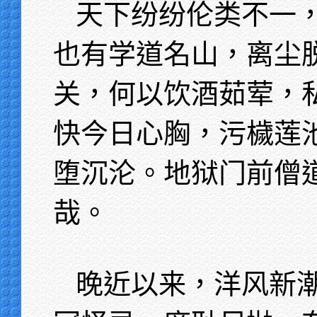
天下纷纷伦类不一
也有学道名山，离尘
关，何以饮酒茹荤，
快今日心胸，污檅莲
堕沉沦。地狱门前僧
哉。
晚近以来，洋风新