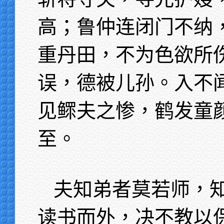
高；鲁仲连闭门不纳
重丹田，不为色欲所
误，德被儿孙。入不
见鳏夫之惨，鹤发童
至。
夫知弟者莫若师，
读书而外，决不教以