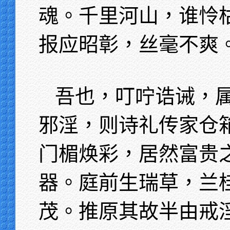
魂。千里河山，谁怜
报应昭彰，丝毫不爽
吾也，叮咛诰诫，
邪淫，则诗礼传家仓
门楣焕彩，居然富贵
器。庭前生瑞草，兰
茂。推原其故半由戒