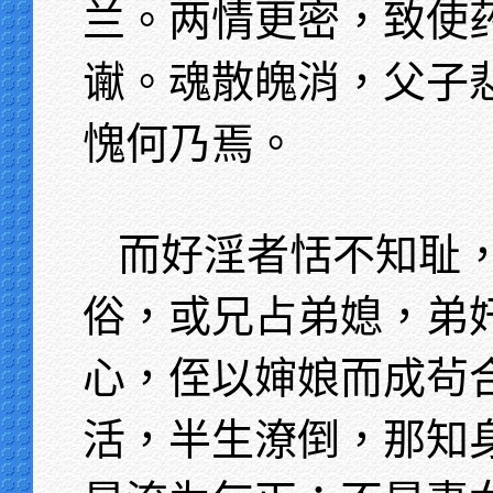
兰。两情更密，致使
谳。魂散魄消，父子
愧何乃焉。
而好淫者恬不知耻
俗，或兄占弟媳，弟
心，侄以婶娘而成茍
活，半生潦倒，那知