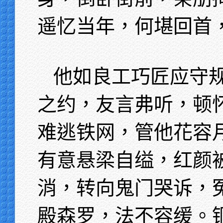
遥忆当年，何堪回首
他如良工巧匠应守
之约，友言弗听，顿
难逃铁网，管他花容
有意悬梁自缢，红颜
消，转向鬼门哭诉，
殿森罗，法不容缓。