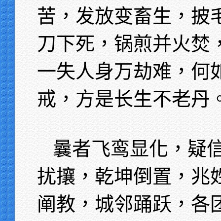
苦，发放变畜生，披
刀下死，锅煎并火焚
一失人身万劫难，何
戒，方是长生不老丹
曩者飞鸾显化，疑
扰攘，乾坤倒置，兆
阐教，城邻踊跃，各