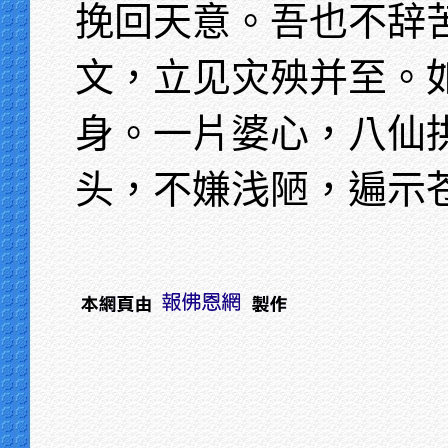
挽回天意。吾也不辞
文，立见灾殃并至。
身。一片婆心，八仙
头，不嫌浅陋，遍示