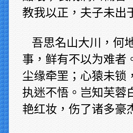
教我以正，夫子未出
吾思名山大川，何
事，鲜有不以为难者
尘缘牵罜；心猿未锁
执迷不悟。岂知芙蓉
艳红妆，伤了诸多豪