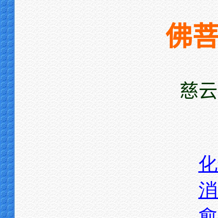
佛
慈云
化
消
愈