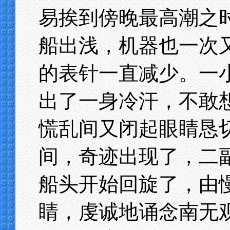
易挨到傍晚最高潮之
船出浅，机器也一次
的表针一直减少。一
出了一身冷汗，不敢
慌乱间又闭起眼睛恳
间，奇迹出现了，二
船头开始回旋了，由
睛，虔诚地诵念南无观世