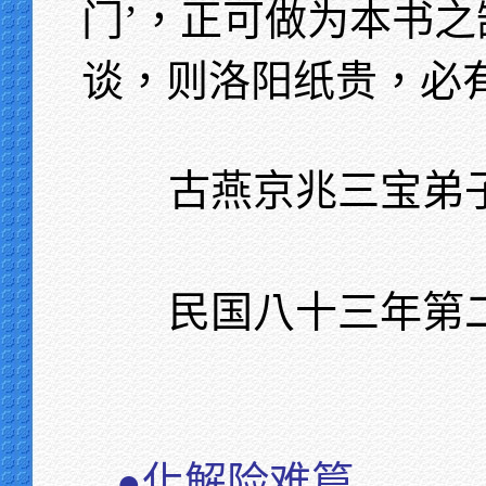
门’，正可做为本书
谈，则洛阳纸贵，必
古燕京兆三宝弟
民国八十三年第
●化解险难篇