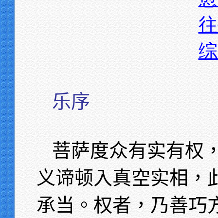
往
综
乐序
菩萨度众有实有权
义谛顿入真空实相，
承当。权者，乃善巧