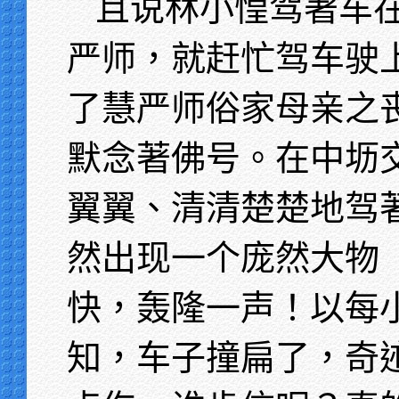
且说林小惶驾著车
严师，就赶忙驾车驶
了慧严师俗家母亲之
默念著佛号。在中坜
翼翼、清清楚楚地驾
然出现一个庞然大物
快，轰隆一声！以每
知，车子撞扁了，奇