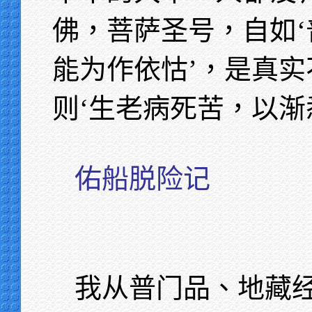
佛，菩萨圣号，自如‘
能为作依怙’，是真
则‘生老病死苦，以渐
佑船脱险记
我从普门品、地藏