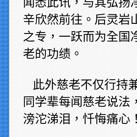
闻悉此讯，与其弘扬
辛欣然前往。后灵岩
之专，一跃而为全国
老的功绩。
此外慈老不仅行持
同学辈每闻慈老说法
滂沱涕泪，忏悔痛心