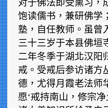
对于佛法即受熏习，
饱读儒书，兼研佛学
塾，自任教师。虽曾
三十三岁于本县佛垣
二年冬季于湖北汉阳
戒。受戒后参访诸方
德，尤得月霞老法师
愿‘戒持南山，修宗净