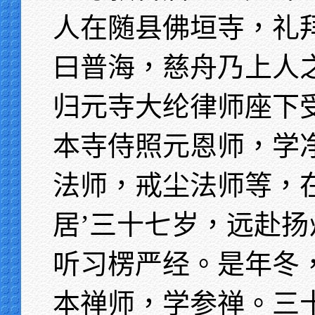
人在随县佛垣寺，礼
曰普海，慈舟乃上人
归元寺大纶律师座下
本寺侍照元恩师，学
法师，戒尘法师等，
居’三十七岁，远赴
听习楞严经。是年冬
本禅师，学参禅。三