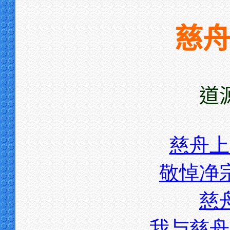
慈
道
慈舟上
敬悼净
慈
我与慈舟