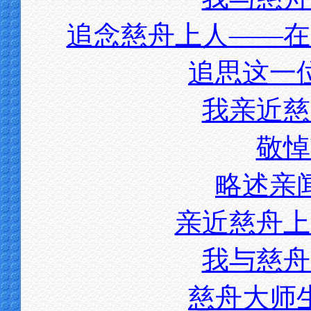
追念慈舟上人——在
追思这一
我亲近慈
敬悼
略述亲
亲近慈舟上
我与慈舟
慈舟大师