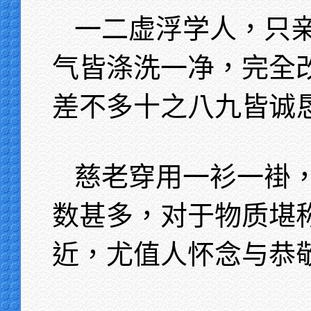
一二虚浮学人，只
气皆涤洗一净，完全
差不多十之八九皆诚
慈老穿用一衫一褂
数甚多，对于物质堪
近，尤值人怀念与恭