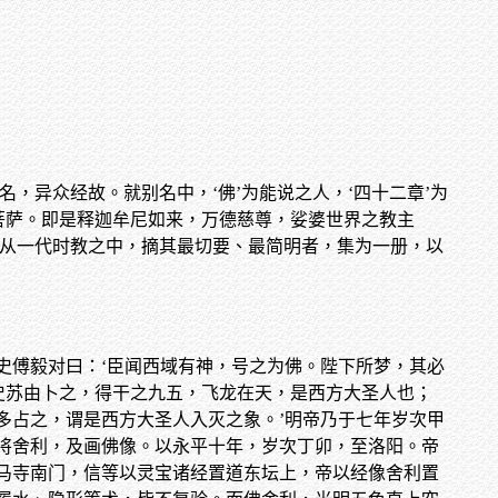
名，异众经故。就别名中，‘佛’为能说之人，‘四十二章’为
菩萨。即是释迦牟尼如来，万德慈尊，娑婆世界之教主
盖从一代时教之中，摘其最切要、最简明者，集为一册，以
史傅毅对曰：‘臣闻西域有神，号之为佛。陛下所梦，其必
史苏由卜之，得干之九五，飞龙在天，是西方大圣人也；
多占之，谓是西方大圣人入灭之象。’明帝乃于七年岁次甲
将舍利，及画佛像。以永平十年，岁次丁卯，至洛阳。帝
马寺南门，信等以灵宝诸经置道东坛上，帝以经像舍利置