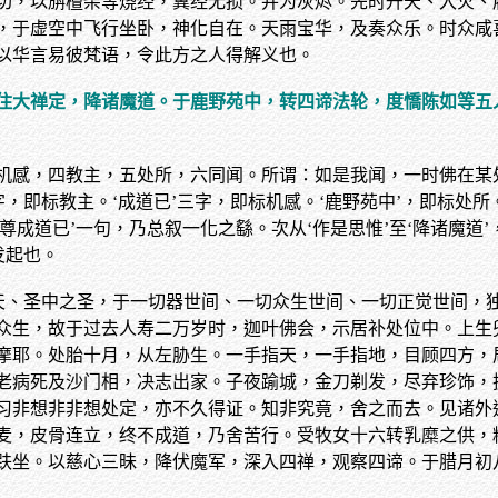
切，以旃檀柴等烧经，冀经无损。并为灰烬。先时升天、入火、
，于虚空中飞行坐卧，神化自在。天雨宝华，及奏众乐。时众咸
以华言易彼梵语，令此方之人得解义也。
住大禅定，降诸魔道。于鹿野苑中，转四谛法轮，度憍陈如等五
机感，四教主，五处所，六同闻。所谓：如是我闻，一时佛在某
，即标教主。‘成道已’三字，即标机感。‘鹿野苑中’，即标处所。
尊成道已’一句，乃总叙一化之繇。次从‘作是思惟’至‘降诸魔道’
发起也。
天、圣中之圣，于一切器世间、一切众生世间、一切正觉世间，独
众生，故于过去人寿二万岁时，迦叶佛会，示居补处位中。上生
摩耶。处胎十月，从左胁生。一手指天，一手指地，目顾四方，
老病死及沙门相，决志出家。子夜踰城，金刀剃发，尽弃珍饰，
习非想非非想处定，亦不久得证。知非究竟，舍之而去。见诸外
麦，皮骨连立，终不成道，乃舍苦行。受牧女十六转乳糜之供，
趺坐。以慈心三昧，降伏魔军，深入四禅，观察四谛。于腊月初