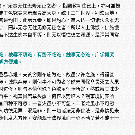
。‘无念无住无修无证之者’，指圆教初住已上，亦可兼摄
能于色究竟天示现最高大身，统王三千世界。别欢喜地，
皆是约田；此第九番，即是约心。盖未达一切诸法念本无
佛，罔非无念无住无修无证之者。所以人上佛饭，佛施饿
若不达生佛本自平等，则无以悟性德之渊源。是谓常同常
难，被辱不嗔难，有势不临难，触事无心难，广学博究
解方便难。
虽易亦难。夫贫穷则布施为难，故虽少许之施，得福甚
命，诚能弃命，则何事不可为者？然未闻保命畏死之人果
时进修，则与不值何殊？色欲虽恒情所好，然或察其味少
自平。视富贵若草头露，何容以势临人？观事境同梦所
言四种不可忽：一者火虽小不可忽，二者龙虽小不可忽，
人功德无异；泯是非，则一切诸法无非佛法。是非情见未
随化度人方便，安能观十法界境而一心不动？若不能于一