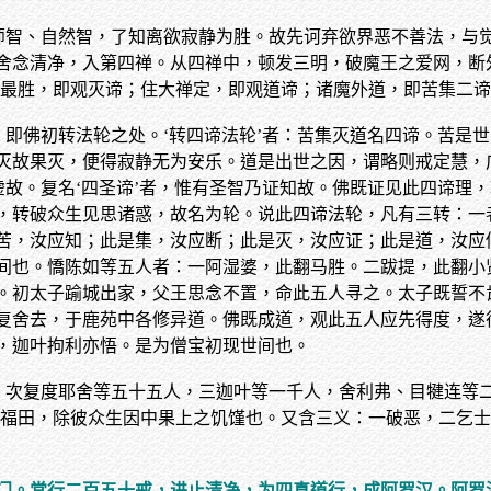
无师智、自然智，了知离欲寂静为胜。故先诃弃欲界恶不善法，与
舍念清净，入第四禅。从四禅中，顿发三明，破魔王之爱网，断
静最胜，即观灭谛；住大禅定，即观道谛；诸魔外道，即苦集二
，即佛初转法轮之处。‘转四谛法轮’者：苦集灭道名四谛。苦是
灭故果灭，便得寂静无为安乐。道是出世之因，谓略则戒定慧，
虚故。复名‘四圣谛’者，惟有圣智乃证知故。佛既证见此四谛理
，转破众生见思诸惑，故名为轮。说此四谛法轮，凡有三转：一
苦，汝应知；此是集，汝应断；此是灭，汝应证；此是道，汝应
间也。憍陈如等五人者：一阿湿婆，此翻马胜。二跋提，此翻小
。初太子踰城出家，父王思念不置，命此五人寻之。太子既誓不
复舍去，于鹿苑中各修异道。佛既成道，观此五人应先得度，遂
，迦叶拘利亦悟。是为僧宝初现世间也。
已，次复度耶舍等五十五人，三迦叶等一千人，舍利弗、目犍连等
福田，除彼众生因中果上之饥馑也。又含三义：一破恶，二乞士，
门。常行二百五十戒，进止清净，为四真道行，成阿罗汉。阿罗