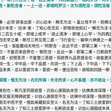
含。斯陀含者，一上一还，即得阿罗汉。次为须陀洹。须陀洹者
果，必须‘辞亲出家，识心达本，解无为法’。盖父母不许，则佛
遍计本空。‘达本’者，了知心性无实，即悟依他如幻。‘解无为法
二百五十戒’，即增上戒学。‘进止清净’，即增上心学。‘为四真
无学之果，断尽三界见思二惑。‘飞行变化’，聊举六神通之一事
一住，皆能震动天地也。‘阿那含’，此云不还，即第三果。‘十
汉，不复还来欲界也。‘斯陀含’，此云一来，即第二果。已断欲
界见惑，初预圣流，不复堕三恶道。但欲界九品思惑全在，故能更
润一生；中中品、中下品惑，共润一生；下上品、下中品、下下
品多类，总以爱欲为本。爱欲一断，便出苦轮。故喻如四肢一断
深理，悟无为法。内无所得，外无所求。心不系道，亦不结业。
差别也。断凡圣同居欲爱，识自心源我执本空，达佛真谛深理，
断实报无障碍欲爱，识自心源俱空不生，达佛中谛深理，悟俱空
假无中而不空，悟如来藏如实空义，名无为法。了知三土欲爱即
名无为法。了知三土欲爱即中，名断欲去爱，识自心源圆成本具