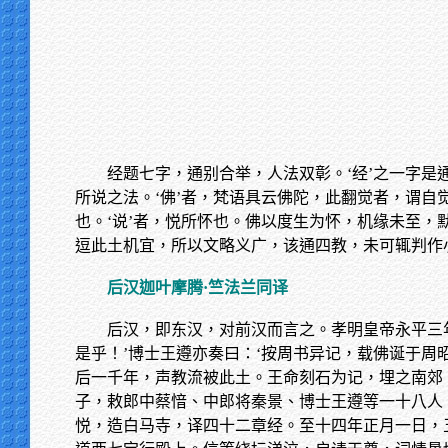
经题七字，通别合举，人法双彰。‘经’之一字是
所说之法。‘佛’者，梵语具云佛陀，此翻觉者，谓
也。‘说’者，悦所怀也。佛以度生为怀，机缘未至，
逗此土机宜，所以文略义广，该通四教，未可辄判作
后汉迦叶摩腾·竺法兰同译
后汉，即东汉，对前汉而言之。孝明皇帝永平三
是乎！’博士王遵亦奏曰：‘按周书异记，载佛诞于
后一千年，声教流被此土。王命刻石为记，埋之南郊
子，敕郎中蔡愔、中郎将秦景、博士王遵等一十八人
悦，造白马寺，译四十二章经。至十四年正月一日，