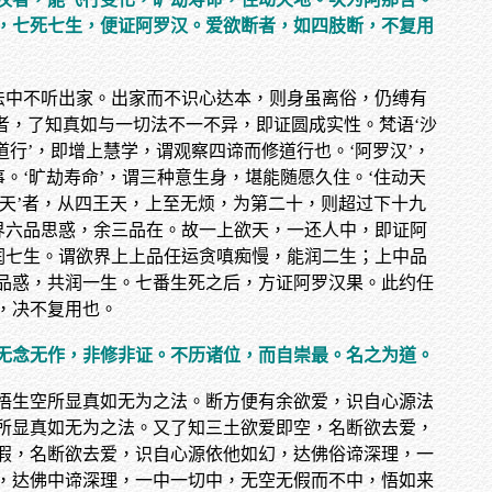
，七死七生，便证阿罗汉。爱欲断者，如四肢断，不复用
法中不听出家。出家而不识心达本，则身虽离俗，仍缚有
’者，了知真如与一切法不一不异，即证圆成实性。梵语‘沙
道行’，即增上慧学，谓观察四谛而修道行也。‘阿罗汉’，
。‘旷劫寿命’，谓三种意生身，堪能随愿久住。‘住动天
九天’者，从四王天，上至无烦，为第二十，则超过下十九
界六品思惑，余三品在。故一上欲天，一还人中，即证阿
润七生。谓欲界上上品任运贪嗔痴慢，能润二生；上中品
品惑，共润一生。七番生死之后，方证阿罗汉果。此约任
，决不复用也。
无念无作，非修非证。不历诸位，而自崇最。名之为道。
悟生空所显真如无为之法。断方便有余欲爱，识自心源法
所显真如无为之法。又了知三土欲爱即空，名断欲去爱，
假，名断欲去爱，识自心源依他如幻，达佛俗谛深理，一
，达佛中谛深理，一中一切中，无空无假而不中，悟如来