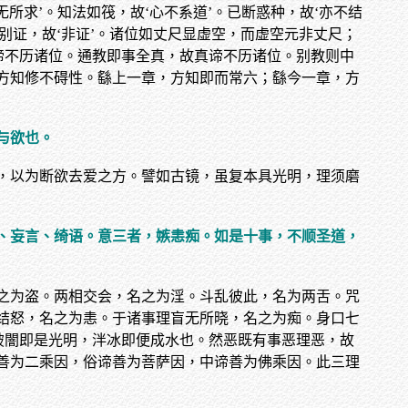
所求’。知法如筏，故‘心不系道’。已断惑种，故‘亦不结
无别证，故‘非证’。诸位如丈尺显虚空，而虚空元非丈尺；
谛不历诸位。通教即事全真，故真谛不历诸位。别教则中
方知修不碍性。繇上一章，方知即而常六；繇今一章，方
与欲也。
，以为断欲去爱之方。譬如古镜，虽复本具光明，理须磨
、妄言、绮语。意三者，嫉恚痴。如是十事，不顺圣道，
之为盗。两相交会，名之为淫。斗乱彼此，名为两舌。咒
结怒，名之为恚。于诸事理盲无所晓，名之为痴。身口七
破闇即是光明，泮冰即便成水也。然恶既有事恶理恶，故
善为二乘因，俗谛善为菩萨因，中谛善为佛乘因。此三理