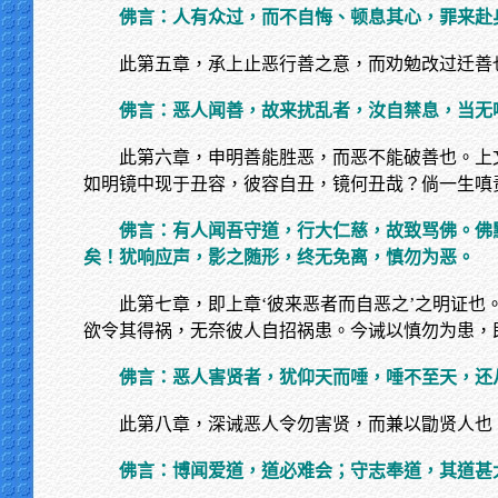
佛言：人有众过，而不自悔、顿息其心，罪来赴
此第五章，承上止恶行善之意，而劝勉改过迁善
佛言：恶人闻善，故来扰乱者，汝自禁息，当无
此第六章，申明善能胜恶，而恶不能破善也。上
如明镜中现于丑容，彼容自丑，镜何丑哉？倘一生嗔
佛言：有人闻吾守道，行大仁慈，故致骂佛。佛
矣！犹响应声，影之随形，终无免离，慎勿为恶。
此第七章，即上章‘彼来恶者而自恶之’之明证
欲令其得祸，无奈彼人自招祸患。今诫以慎勿为患，
佛言：恶人害贤者，犹仰天而唾，唾不至天，还
此第八章，深诫恶人令勿害贤，而兼以勖贤人也
佛言：博闻爱道，道必难会；守志奉道，其道甚