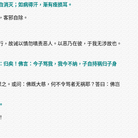
自消灭；如病得汗，渐有痊损耳。
，客邪自除。
行，故诫以慎勿嗔责恶人。以恶乃在彼，于我无涉故也。
：归矣！佛言：今子骂我，我今不纳，子自持祸归子身
思之。或问：佛既大慈，何不令骂者无祸耶？答曰：佛岂
。
！