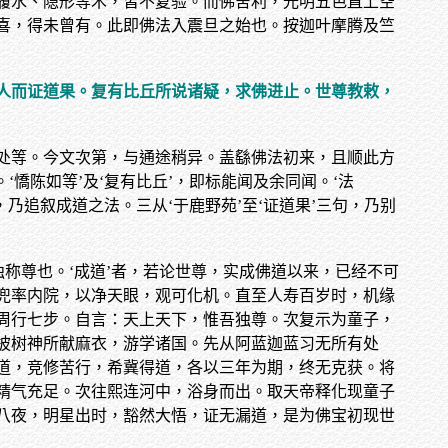
履水、隐形等术，皆不复验。而佛舍利，光明五色直上空
喜，得未曾有。此即佛法入震旦之始也。按迦叶摩腾及竺
人而证道果。复有比丘所说诸疑，求佛进止。世尊教敕，
处等。今文次第，与通途稍异。盖繇佛法初来，且顺此方
‘憍陈如等’及‘复有比丘’，即标能闻及余同闻。‘法
，乃追叙成道之法。三从‘于鹿野苑’至‘证道果’三句，乃别
称尊也。‘成道’者，若论世尊，实成佛道以来，已经不可
兜率内院，以净天眼，观可化机。直至人寿百岁时，机缘
周行七步。自言：天上天下，惟吾独尊。次复示为童子，
披树神所献麻衣，游学诸国。先从阿蓝迦蓝习无所有处
道，竞修苦行，希冀得道，各以三年为期，终无克获。将
精气充足。次往熙连河中，浴身而出。取天帝释化现童子
八夜，明星出时，豁然大悟，证无漏道，是为佛宝初现世