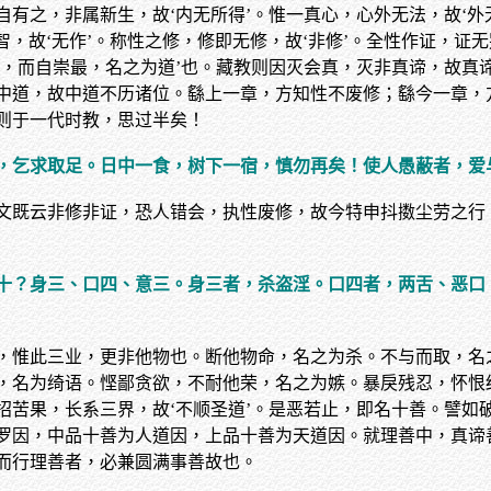
有之，非属新生，故‘内无所得’。惟一真心，心外无法，故‘外无
智，故‘无作’。称性之修，修即无修，故‘非修’。全性作证，证
位，而自崇最，名之为道’也。藏教则因灭会真，灭非真谛，故真
中道，故中道不历诸位。繇上一章，方知性不废修；繇今一章，
则于一代时教，思过半矣！
，乞求取足。日中一食，树下一宿，慎勿再矣！使人愚蔽者，爱
文既云非修非证，恐人错会，执性废修，故今特申抖擞尘劳之行
十？身三、口四、意三。身三者，杀盗淫。口四者，两舌、恶口
，惟此三业，更非他物也。断他物命，名之为杀。不与而取，名
，名为绮语。悭鄙贪欲，不耐他荣，名之为嫉。暴戾残忍，怀恨
招苦果，长系三界，故‘不顺圣道’。是恶若止，即名十善。譬如
罗因，中品十善为人道因，上品十善为天道因。就理善中，真谛
而行理善者，必兼圆满事善故也。