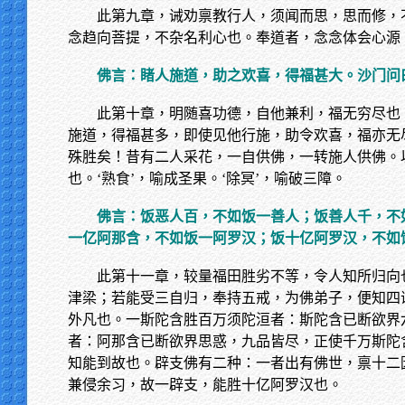
此第九章，诫劝禀教行人，须闻而思，思而修，
念趋向菩提，不杂名利心也。奉道者，念念体会心源
佛言：睹人施道，助之欢喜，得福甚大。沙门问
此第十章，明随喜功德，自他兼利，福无穷尽也
施道，得福甚多，即使见他行施，助令欢喜，福亦无
殊胜矣！昔有二人采花，一自供佛，一转施人供佛。
也。‘熟食’，喻成圣果。‘除冥’，喻破三障。
佛言：饭恶人百，不如饭一善人；饭善人千，不
一亿阿那含，不如饭一阿罗汉；饭十亿阿罗汉，不如
此第十一章，较量福田胜劣不等，令人知所归向
津梁；若能受三自归，奉持五戒，为佛弟子，便知四
外凡也。一斯陀含胜百万须陀洹者：斯陀含已断欲界
者：阿那含已断欲界思惑，九品皆尽，正使千万斯陀
知能到故也。辟支佛有二种：一者出有佛世，禀十二
兼侵余习，故一辟支，能胜十亿阿罗汉也。