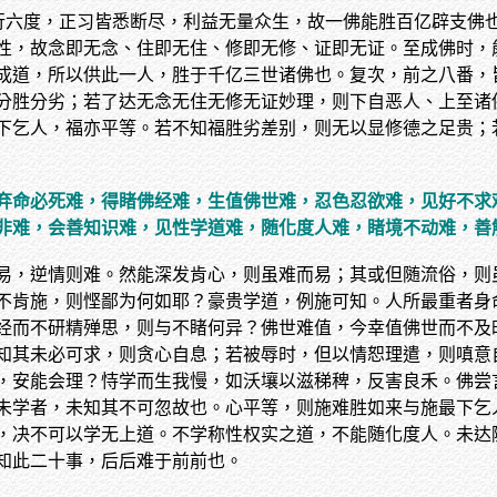
行六度，正习皆悉断尽，利益无量众生，故一佛能胜百亿辟支佛也
性，故念即无念、住即无住、修即无修、证即无证。至成佛时，
成道，所以供此一人，胜于千亿三世诸佛也。复次，前之八番，
分胜分劣；若了达无念无住无修无证妙理，则下自恶人、上至诸
下乞人，福亦平等。若不知福胜劣差别，则无以显修德之足贵；
弃命必死难，得睹佛经难，生值佛世难，忍色忍欲难，见好不求
非难，会善知识难，见性学道难，随化度人难，睹境不动难，善
易，逆情则难。然能深发肯心，则虽难而易；其或但随流俗，则
不肯施，则悭鄙为何如耶？豪贵学道，例施可知。人所最重者身
经而不研精殚思，则与不睹何异？佛世难值，今幸值佛世而不及
知其未必可求，则贪心自息；若被辱时，但以情恕理遣，则嗔意
，安能会理？恃学而生我慢，如沃壤以滋稊稗，反害良禾。佛尝
未学者，未知其不可忽故也。心平等，则施难胜如来与施最下乞
，决不可以学无上道。不学称性权实之道，不能随化度人。未达
知此二十事，后后难于前前也。