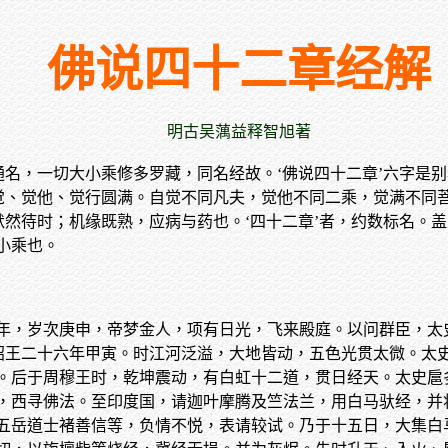
佛说四十二章经解
明古吴蕅益释智旭著
通名，一切大小乘修多罗藏，同名经故。‘佛说四十二章’六字是别
自觉、觉他、觉行圆满。自觉不同凡夫，觉他不同二乘，觉满不同
默然待时；机缘既熟，应病与药也。‘四十二章’者，约数标名。
小乘也。
年，岁次庚申，帝梦金人，项有日光，飞来殿庭。以问群臣，太
周昭王二十六年甲寅。时江河泛溢，大地皆动，五色光贯太微。太
。后于周穆王时，乾坤震动，有白虹十二道，贯日经天。太史扈
，西寻佛法。至印度国，请迦叶摩腾及竺法兰，用白马驮经，并
五岳道士褚善信等，负情不悦，表请较试。乃于十五日，大集白