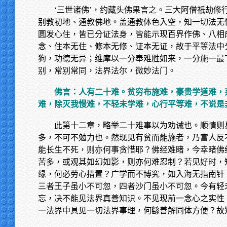
‘三世诸佛’，约藏头佛果言之。三大阿僧祇劫修
别教初地、通教佛地。盖通教体色入空，知一切法无
圆发心住，皆已分证法身，皆能示现百界作佛、八相
念、住本无住、修本无修、证本无证，故于平等法中
狗，功德无异；维摩以一分奉难胜如来，一分施一最
别，常别常同，法界法尔，微妙法门。
佛言：人有二十难。贫穷布施难，豪贵学道难，
难，除灭我慢难，不轻未学难，心行平等难，不说是
此第十二章，略举二十难事以为劝诫也。顺情则
多，不可不勉力也。然现见有贫而能施者，乃富人反
能长生不死，则亦何事贪惜耶？佛经难睹，今幸睹佛
苦多，或观其如幻如影，则亦何难忍制？若见好时，
缘，何必劳心措置？广学而不博究，如入海无指南针
三者王子虽小不可忽，四者沙门虽小不可忽。今有轻
忘，决不能见法界真善知识。不见现前一念心之实性
一法界中具见一切法界事理，何繇善解同体方便？故