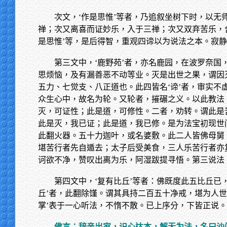
次文，‘作是思惟’等者，乃追叙坐树下时，以
禅；次又离喜而证妙乐，入于三禅；次又双弃苦乐，
是思惟’等，是后得智，重观四谛以为说法之本。寂
第三文中，‘鹿野苑’者，亦名鹿园，在波罗奈国
思烦恼，及有漏善恶不动等业。灭是出世之果，谓因
五力、七觉支、八正道也。此四皆名‘谛’者，审实不
众生心中，故名为轮。又轮者，摧碾之义。以此教法
灭，可证性；此是道，可修性。二者，劝转。谓此是
此是灭，我已证；此是道，我已修。是为法宝初现世
此翻火器。五十力迦叶，或名婆敷。此二人皆佛母舅
堪苦行者先自遁去；太子后受美食，三人乐苦行者亦
诃欲不净，赞叹出离为乐，阿湿跋提寻悟。第三说法
第四文中，‘复有比丘’等者：佛既度此五比丘
丘’者，此翻除馑。谓其具持二百五十净戒，堪为人世
掌’表于一心听法，不惰不散。已上序分，下皆正说。
佛言：辞亲出家，识心达本，解无为法，名曰沙