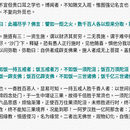
不宜但贵口耳之学也。博闻者，不知随文入观，惟图强记名言也
，不复向外觅也。
曰：此福尽乎？佛言：譬如一炬之火，数千百人各以炬来分取，
。施道有三：一资生施，谓以财济其贫穷。二无畏施，谓于难中
尽。‘沙门’下，释疑。恐有愚人正行施时，见他随喜，惧他分我
以问弥勒，弥勒曰：自供者成辟支佛果，施人者成无上菩提。盖
如饭一持五戒者；饭五戒者万，不如饭一须陀洹；饭百万须陀洹
饭一辟支佛；饭百亿辟支佛，不如饭一三世诸佛；饭千亿三世诸
也。一善胜百恶人，显易可知。一持五戒人胜千善人者：以世间
谛四念处门，于一生中堪证三果，故得千倍胜于常流也。一须陀
六品思惑，烦恼渐薄，正使百万住果须陀洹，未修胜进行时，终
含，终不能知三果境界，况能到耶！一阿罗汉胜一亿阿那含者：
因缘教，悟道侵习，名为缘觉。二者出无佛世，观物幻化，自悟