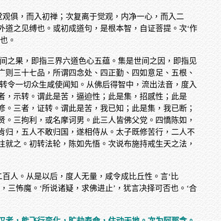
觉观俱，而入初禅；次复离于觉观，内净一心，而入二
外道之见缚也。或初成道句，是根本智，自证菩提。次‘作
谛也。
世间之果，即指三界六道色心五蕴。集是世间之因，即指见
广则三十七品，所谓四念处、四正勤、四如意足、五根、
，转令一切众生咸使闻知。从佛后得智中，流出法音，度入
者，示转。谓此是苦，逼迫性；此是集，招感性；此是
修。三者，证转。谓此是苦，我已知；此是集，我已断；
贤。三拘利，或名摩诃男。此三人皆佛父党。四憍陈如，
肯归，五人不敢归国，遂相侍从。太子既修苦行，二人不
往就之。初转法轮，陈如先悟。次说布施持戒生天之法，
二百人。从是以后，度人无量，咸令成比丘性。言‘比
三怖魔。‘所说诸疑，求佛进止’，犹言决择可否也。‘合
汉者，能飞行变化，旷劫寿命，住动天地。次为阿那含。