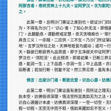
阿那含者，寿终灵神上十九天。证阿罗汉。次为斯陀
之。
此第一章，总明沙门果证之差别也。欲证沙门四
为，不得名为沙门。‘识心’者，了知心外无法，即悟
门’，此翻勤息，谓勤修戒定慧，息灭贪嗔痴也。‘常行
具含三义：一杀贼，二应供，三不生。乃沙门所证第四
地’，言罗汉所住之处，天神地祇皆为感动；或可一行
天。繇彼已断欲界九品思惑，即于五净居天中证阿罗
罗汉也。‘须陀洹’，此云预流，即是初果。已断三
惑，能润一生；上下品惑，亦润一生；中上品惑，亦
运断者；若加行断，则复不定。然三界见思，虽有多
佛言：出家沙门者，断欲去爱，识自心源，达佛
此第二章，明沙门果证虽有差别，而所证之理无
执本空，达佛俗谛深理，悟法空所显真如无为之法。
识自心源遍计本虚，达佛真谛深理，一空一切空，无
假一切假。无空无中而不假，悟如来藏如实不空义，