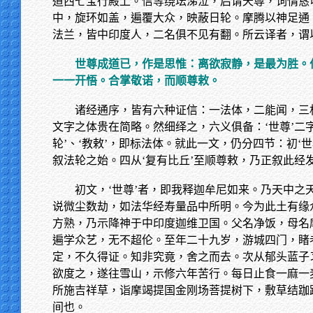
道西七宝行殿上。信等绕坛涕泣，启请天尊，词情恳
中，旋环如盖，遍覆大众，映蔽日轮。摩腾以神足通
法兰，皆中印度人，二名俱不见有翻。所云译者，谓
世尊成道已，作是思惟：离欲寂静，是最为胜。
一一开悟。合掌敬诺，而顺尊敕。
诸经通序，皆有六种证信：一法体，二能闻，三
文字之体贵在简略。然细绎之，六义俱备：‘世尊’二字
轮’、‘教敕’，即标法体。就此一文，仍分四节：初‘世
叙法轮之始。四从‘复有比丘’至顺尊敕，乃正叙此经
初文，‘世尊’者，即我释迦牟尼如来。乃天中之
说微尘数劫，如法华经寿量品中所明。今为此土有缘
方熟，乃示降神于中印度迦维卫国。父名净饭，母名
遍学众艺，无不超伦。至年二十九岁，游城四门，睹
定，不久得证。知非究竟，舍之而去。次从郁头蓝子
欲度之，遂往雪山，示修六年苦行。每日止食一麻一
所施吉祥草，诣摩竭提国金刚场菩提树下，敷草结跏
间也。