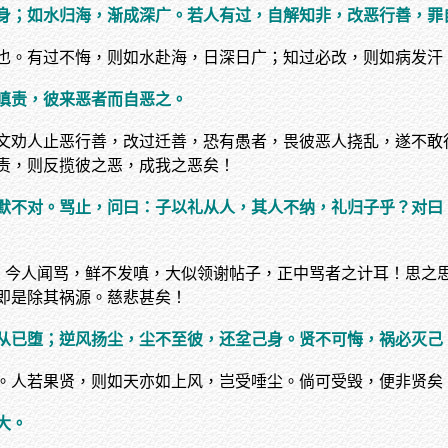
身；如水归海，渐成深广。若人有过，自解知非，改恶行善，罪
也。有过不悔，则如水赴海，日深日广；知过必改，则如病发汗
嗔责，彼来恶者而自恶之。
文劝人止恶行善，改过迁善，恐有愚者，畏彼恶人挠乱，遂不敢
责，则反揽彼之恶，成我之恶矣！
默不对。骂止，问曰：子以礼从人，其人不纳，礼归子乎？对曰
也。今人闻骂，鲜不发嗔，大似领谢帖子，正中骂者之计耳！思之
即是除其祸源。慈悲甚矣！
从已堕；逆风扬尘，尘不至彼，还坌己身。贤不可悔，祸必灭己
。人若果贤，则如天亦如上风，岂受唾尘。倘可受毁，便非贤矣
大。