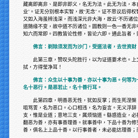
藏离即离非、是即非即义，名无为法。此无为法，本自
业’。证无分别根本实智，故‘无念’。证不思议后得权
又如入海虽辨浅深，而浅深元非大海，故云‘不历诸
道随缘不变，故中道不历诸位。圆教则一色一香无非
知六而常即。四教皆论性修，皆论六即。通此旨者，
佛言：剃除须发而为沙门，受道法者，去世资财
此第三章，赞叹头陀胜行，以为证道要术也。上
拭，方得莹净耳！
佛言：众生以十事为善，亦以十事为恶。何等为
名十恶行。是恶若止，名十善行耳。
此第四章，明善恶无性，犹如反掌；而生死涅槃
咀骂詈，名为恶口。心口相违，名为妄言。无义浮辞
支，惟是业道；意地三支，属烦恼道。繇惑造业，必
翻恶为善，亦有事善理善。就事善中，下品十善为修
善，俱名上上品十善。以行事善者，未必能达理善；