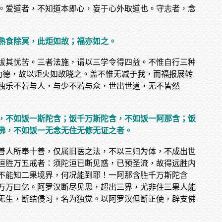
。爱道者，不知道本即心，妄于心外取道也。守志者，念
熟食除冥，此炬如故；福亦如之。
拔其忧苦。三者法施，谓以三学令得四益。不惟自行三种
功德，故以炬火如故晓之。盖不惟无减于我，而福报展转
独乐不若与人，与少不若与众，世出世道，无不皆然
，不如饭一斯陀含；饭千万斯陀含，不如饭一阿那含；饭
佛，不如饭一无念无住无修无证之者。
善人所奉十善，仅属旧医之法，不以三归为体，不成出世
洹胜万五戒者：须陀洹已断见惑，已预圣流，故得远胜内
不能知二果境界，何况能到耶！一阿那含胜千万斯陀含
万万曰亿。阿罗汉断尽见思，超出三界，尤非住三果人能
无生，断结侵习，名为独觉。以阿罗汉但断正使，辟支佛