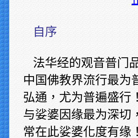
自序
法华经的观音普门
中国佛教界流行最为
弘通，尤为普遍盛行
与娑婆因缘最为深切
常在此娑婆化度有缘