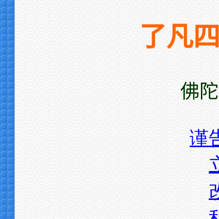
了凡
佛陀
谨