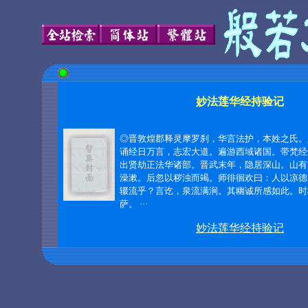
妙法莲华经持验记
◎晋敦煌郡释灵摩罗刹，华言法护，本姓之氏。
诵经日万言，志宏大道。遍游西域诸国。带梵经
出贤劫正法华诸部。晋武末年，隐居深山。山有
澡漱。后忽以秽浊而竭。师徘徊欢曰：人以凉德
辍流乎？言讫，泉流满涧。其幽诚所感如此。时
萨。 ···
妙法莲华经持验记