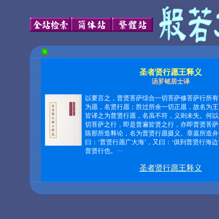
圣者贤行愿王释义
汤芗铭居士译
以要言之，普贤菩萨综合一切菩萨修菩萨行所有
为愿，名贤行愿；胜过所余一切正愿，故名为王
皆译之为普贤行愿，名虽不符，义则未失。何以
切菩萨之行，即是普遍皆贤之行，亦即普贤菩萨
陈那所造释论，名为普贤行愿摄义。章嘉所造弁
曰：‘普贤行愿广大海’，又曰：‘俱到普贤行海边
普贤行也。
···
圣者贤行愿王释义