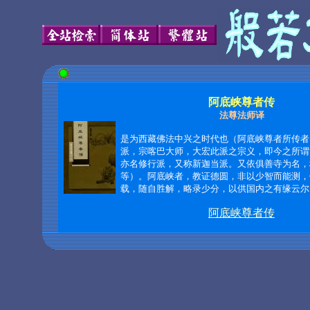
阿底峡尊者传
法尊法师译
是为西藏佛法中兴之时代也（阿底峡尊者所传者
派，宗喀巴大师，大宏此派之宗义，即今之所谓
亦名修行派，又称新迦当派。又依俱善寺为名，
等）。阿底峡者，教证德圆，非以少智而能测，
载，随自胜解，略录少分，以供国内之有缘云尔
阿底峡尊者传