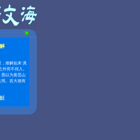
解
，难解如来‘真
之外而不得入。
，愚以为黄昆山
共用。若大德有
解