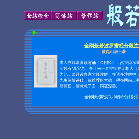
金刚般若波罗蜜经分段注
黄昆山居士著
本人亦非常喜读背诵《金刚经》，然业障深重
空妙有’真实意。多年来一直徘徊在无相大门
为此，曾拜读多家大经注解，在诸多注解中
先生注解甚佳，故推荐给大德，望在网站上
所领悟，望敕教于吾，同证涅槃。···
金刚般若波罗蜜经分段注