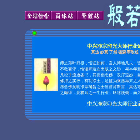
中兴净宗印光大师行业
真达 妙真 了然 德森等敬述
师之落叶归根，悟证如何，吾人博地凡夫，
不敢妄评，惟读师迭次出版之文钞，与本年
凡经手流通各书，其提倡念佛，发挥道妙，
修持之实行，有功净土，足征为乘愿再来之
愿念佛洞明净宗确旨之士当首肯斯言，真达
之颇详，爰将师之一生行业，略述梗概，而
中兴净宗印光大师行业