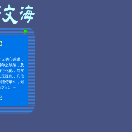
记
皆无他心道眼，
新印之续编，及
自行化他，笃实
人无疑也，凡信
等随侍最久，知
为之记。
···
记