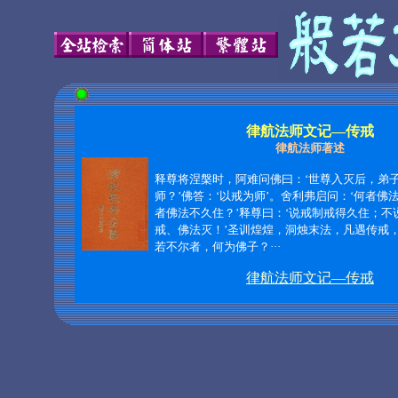
律航法师文记—传戒
律航法师著述
释尊将涅槃时，阿难问佛曰：‘世尊入灭后，弟
师？’佛答：‘以戒为师’。舍利弗启问：‘何者佛
者佛法不久住？’释尊曰：‘说戒制戒得久住；不
戒、佛法灭！’圣训煌煌，洞烛末法，凡遇传戒
若不尔者，何为佛子？···
律航法师文记—传戒