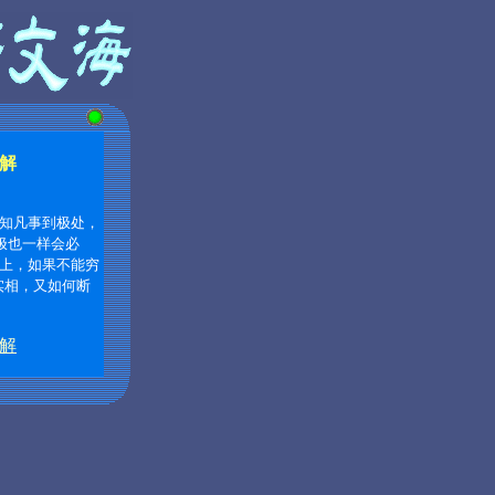
解
须知凡事到极处，
理极也一样会必
实上，如果不能穷
实相，又如何断
解