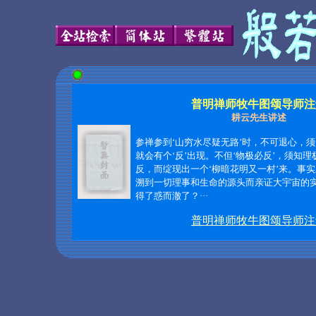
普明禅师牧牛图颂导师注
耕云先生讲述
参禅参到‘山穷水尽疑无路’时，不可退心，
就会有个‘反’出现。不但‘物极必反’，须知
反，而绽现出一个‘柳暗花明又一村’来。事
溯到一切理事和生命的源头而亲证大宇宙的
得了惑而澈了？
···
普明禅师牧牛图颂导师注