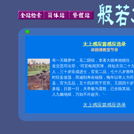
太上感应篇感应选录
林园佛教堂节录
有一天睡梦中，见二阴役，拿著大锁将他锁住，
发交恶司论罪，‘司官检阅冥簿，得知天宗二十
人，三十岁应成进士，官至二品，七十八岁善终
时狂妄放荡，而减削寿命福报，晚年以举人为司
县，官为五品，五十四岁死于官所。又因四十岁
多端，日甚一日，天帝极为震怒，已全除其福、
入九幽地狱，万劫不许超升。’···
太上感应篇感应选录