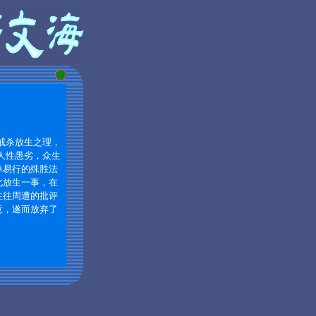
戒杀放生之理，
人性愚劣，众生
单易行的殊胜法
此放生一事，在
往往周遭的批评
意，遂而放弃了