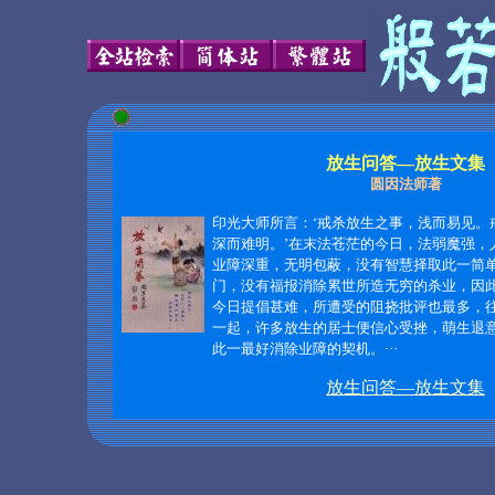
放生问答—放生文集
圆因法师著
印光大师所言：‘戒杀放生之事，浅而易见。
深而难明。’在末法苍茫的今日，法弱魔强，
业障深重，无明包蔽，没有智慧择取此一简
门，没有福报消除累世所造无穷的杀业，因
今日提倡甚难，所遭受的阻挠批评也最多，
一起，许多放生的居士便信心受挫，萌生退
此一最好消除业障的契机。···
放生问答—放生文集