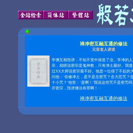
禅净密互融互通的修法
元音老人讲述
学佛互相毁谤，不知不觉中就造了业。学净的人
宗，就瞎说密宗是鬼神教，只有净土最好。我曾
过XX大师说密宗最不好。他是一位很了不起的
问他：‘你修净土，是不是念密咒？念大悲咒？
十小咒？’他答：‘是啊！’我说这些咒不是密咒
开密宗，毁谤佛法有罪啊！···
禅净密互融互通的修法