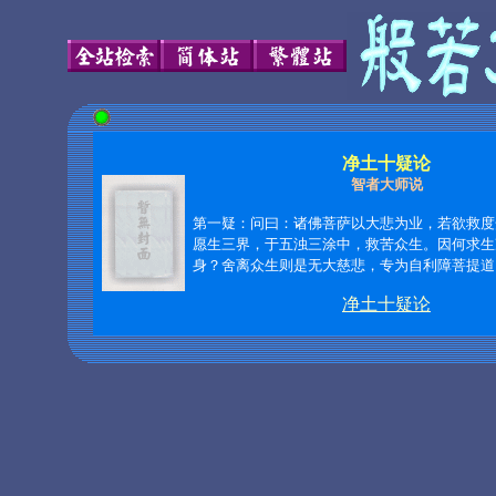
净土十疑论
智者大师说
第一疑：问曰：诸佛菩萨以大悲为业，若欲救度
愿生三界，于五浊三涂中，救苦众生。因何求生
身？舍离众生则是无大慈悲，专为自利障菩提道。
净土十疑论